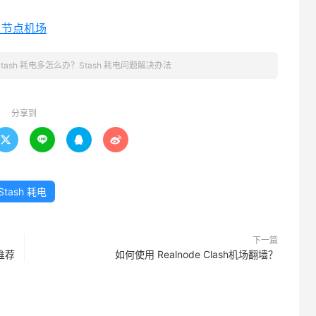
h 节点机场
Stash 耗电多怎么办？Stash 耗电问题解决办法
分享到




Stash 耗电
下一篇
买推荐
如何使用 Realnode Clash机场翻墙？