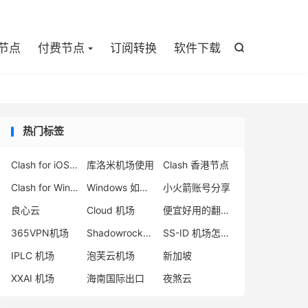

节点
付费节点
订阅转换
软件下载

热门标签
Clash for iOS 下载
库洛米机场使用
Clash 香港节点
Clash for Windows 删库跑路
Windows 如何使用 Clash
小火箭账号分享
良心云
Cloud 机场
便宜好用的翻墙梯子
365VPN机场
Shadowrocket 节点
SS-ID 机场怎么样
IPLC 机场
泡芙云机场
新加坡
XXAI 机场
海南国际出口
夜煞云