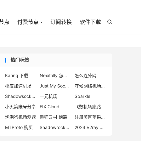

节点
付费节点
订阅转换
软件下载

热门标签
Karing 下载
Nexitally 怎么样
怎么连外网
椰皮加速机场
Just My Socks 连不上解决方案
守候网络机场评测
Shadowsocks V2ray 区别
一元机场
Sparkle
小火箭账号分享
EIX Cloud
飞数机场跑路
泡泡狗机场测速
熊猫云村 跑路
注册美区苹果账号教程
MTProto 购买
Shadowrocket 官网
2024 V2ray 节点