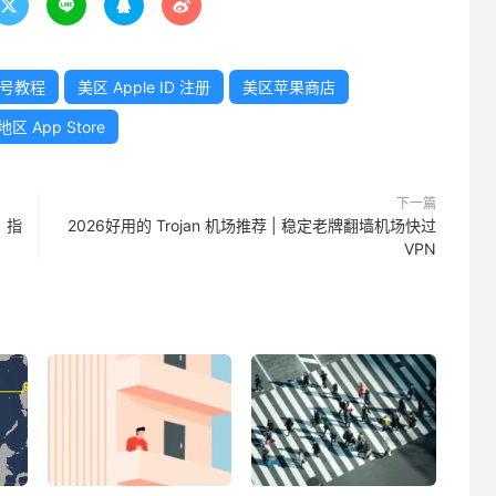




号教程
美区 Apple ID 注册
美区苹果商店
区 App Store
下一篇
）指
2026好用的 Trojan 机场推荐 | 稳定老牌翻墙机场快过
VPN