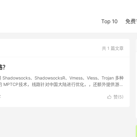
Top 10
免费
共 1 篇文章
路？
dowsocks、ShadowsocksR、Vmess、Vless、Trojan 多种
 MPTCP技术，线路针对中国大陆进行优化，，还额外提供游戏
程，也支持支付宝、USD...
客
赞(
5
)
