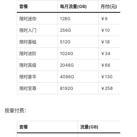
套餐
每月流量(GB)
月付(元)
限时迷你
128G
￥6
限时入门
256G
￥10
限时基础
512G
￥18
限时进阶
1024G
￥34
限时高级
2048G
￥66
限时豪华
4096G
￥130
限时至尊
8192G
￥258
按量付费：
套餐
流量(GB)