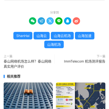
分享到






ShanHai
山海云
山海云机场
山海加速
山海机场
上一篇
下一篇
泰山网络机场怎么样？泰山网络
ImmTelecom 机场测评报告
真实用户评价
相关推荐