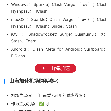
Windows：Sparkle；Clash Verge （rev）；Clash
Nyanpasu；FlClash
macOS：Sparkle；Clash Verge（rev）；Clash
Nyanpasu；FlClash；Surge；Stash
iOS：Shadowrocket；Surge；Quantumult X；
Stash；Egern
Android：Clash Meta for Android；Surfboard；
FlClash
山海加速
山海加速机场购买参考
机场优惠码：（目前暂无可用的优惠券码 ）
作为主力机场：✅ 可