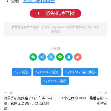
查看：
悠兔机场评测报告
悠兔机场官网
转载需注明本文链接：
节点猫
»
hysteria2 断流终极解决方案：用机
场节点
分享到






hy2 断流
hysteria2 断流
hysteria2 端口跳跃
hysteria2 阻断
上一篇
下一篇
流量光机场跑路了吗？节点不可
10 个推荐的 VPN - 最后更新: 2
用，官网无法访问，疑似已跑
小时前
路！