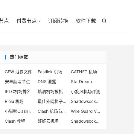

节点
付费节点
订阅转换
软件下载

热门标签
GFW 泄露文件
Fastlink 机场
CATNET 机场
安卓翻墙节点
DNS 泄露
StarDream
IPLC机场排名
墙洞机场被抓
小旋风机场评测
Riolu 机场
最佳外网梯子推荐
Shadowsocks 机场排名
小猫咪Clash iOS
Clash 机场节点购买
Wire Guard VPN 推荐
Clash 教程
好好云机场
Shadowsocks 2022 AEAD