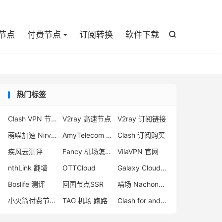

节点
付费节点
订阅转换
软件下载

热门标签
Clash VPN 节点
V2ray 高速节点
V2ray 订阅链接
萌喵加速 Nirvana
AmyTelecom 机场评测
Clash 订阅购买
疾风云测评
Fancy 机场怎么样
VilaVPN 官网
nthLink 翻墙
OTTCloud
Galaxy Cloud 评测
Boslife 测评
回国节点SSR
喵场 Nachoneko
小火箭付费节点购买
TAG 机场 跑路
Clash for android 教程