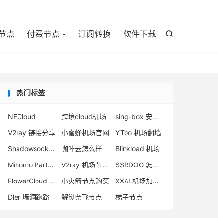

节点
付费节点
订阅转换
软件下载

热门标签
NFCloud
跨境cloud机场
sing-box 安卓客户端
V2ray 链接分享
小蜜蜂机场官网
YToo 机场翻墙
Shadowsocks 日本节点
咖啡云怎么样
Blinkload 机场
Mihomo Party 停更
V2ray 机场节点购买
SSRDOG 怎么样
FlowerCloud 官网
小火箭节点购买
XXAI 机场加速器
Dler 墙洞跑路
解锁奈飞节点
梯子节点