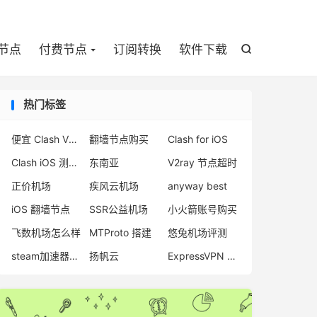

节点
付费节点
订阅转换
软件下载

热门标签
便宜 Clash VPN推荐
翻墙节点购买
Clash for iOS
Clash iOS 测试版
东南亚
V2ray 节点超时
正价机场
疾风云机场
anyway best
iOS 翻墙节点
SSR公益机场
小火箭账号购买
飞数机场怎么样
MTProto 搭建
悠兔机场评测
steam加速器推荐
扬帆云
ExpressVPN 不能用