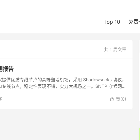
Top 10
免费
共 1 篇文章
测报告
家提供优质专线节点的高端翻墙机场，采用 Shadowsocks 协议，
专线节点，稳定性表现不错，实力大机场之一。SNTP 守候网络
isney+ 流媒体平台和 ChatG...
客
赞(
0
)
