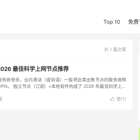
Top 10
免费
共 1 篇文章
026 最佳科学上网节点推荐
服务商很多，业内黑话（或俗语）一般将此类出售节点的服务商称
PN。 独立节点（订阅）+本地软件构成了 2026 年最佳科学上网
。 如果需要的是独立 IP 定制节点，则可能需要通过选...
客
赞(
1
)
