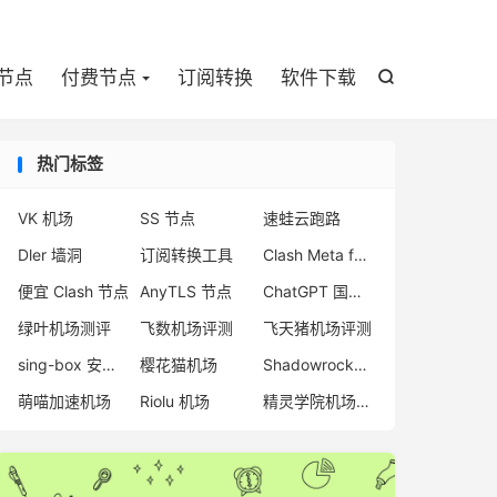

节点
付费节点
订阅转换
软件下载

热门标签
VK 机场
SS 节点
速蛙云跑路
Dler 墙洞
订阅转换工具
Clash Meta for Android
便宜 Clash 节点
AnyTLS 节点
ChatGPT 国内访问
绿叶机场测评
飞数机场评测
飞天猪机场评测
sing-box 安卓客户端
樱花猫机场
Shadowrocket 机场
萌喵加速机场
Riolu 机场
精灵学院机场评测