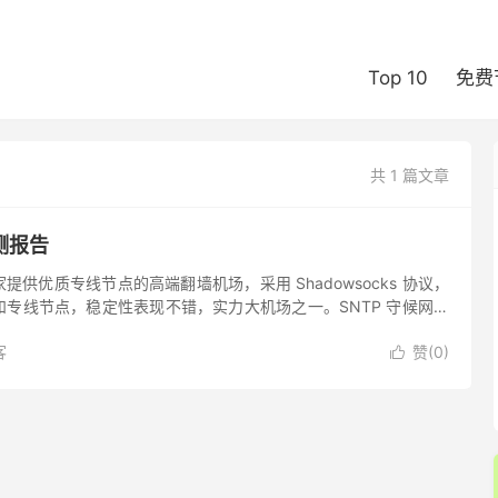
Top 10
免费
共 1 篇文章
测报告
家提供优质专线节点的高端翻墙机场，采用 Shadowsocks 协议，
专线节点，稳定性表现不错，实力大机场之一。SNTP 守候网络
isney+ 流媒体平台和 ChatG...
客
赞(
0
)
